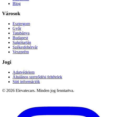
Blog
Városok
Esztergom
Győr
Tatabánya
Budapest
Salgótarján
Székesfehérvár
Veszprém
Jogi
Adatvédelem
Általános szerződési feltételek
Süti információk
©
2026
Elevatecars.
Minden jog fenntartva.