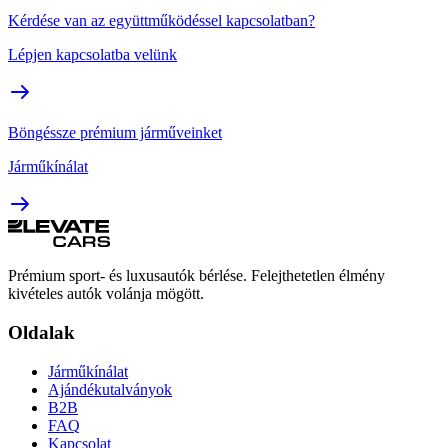
Kérdése van az együttműködéssel kapcsolatban?
Lépjen kapcsolatba velünk
Böngéssze prémium járműveinket
Járműkínálat
Prémium sport- és luxusautók bérlése. Felejthetetlen élmény
kivételes autók volánja mögött.
Oldalak
Járműkínálat
Ajándékutalványok
B2B
FAQ
Kapcsolat