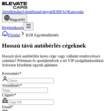
Járműkínálat
Ajándékutalványok
B2B
FAQ
Kapcsolat
Magyar
HU
Bejelentkezés
Főoldal
B2B Együttműködés
Hosszú távú autóbérlés cégeknek
Hosszú távú autóbérlést keres cége vagy vállalati rendezvényei
számára? Prémium és sportjárművek a mi VIP szolgáltatásunkkal.
Szívesen készítünk egyedi ajánlatot.
Keresztnév
*
Vezetéknév
*
Cégnév
*
Email
*