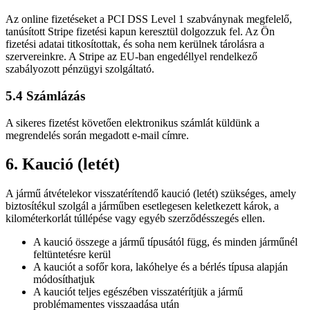
Az online fizetéseket a PCI DSS Level 1 szabványnak megfelelő,
tanúsított Stripe fizetési kapun keresztül dolgozzuk fel. Az Ön
fizetési adatai titkosítottak, és soha nem kerülnek tárolásra a
szervereinkre. A Stripe az EU-ban engedéllyel rendelkező
szabályozott pénzügyi szolgáltató.
5.4 Számlázás
A sikeres fizetést követően elektronikus számlát küldünk a
megrendelés során megadott e-mail címre.
6. Kaució (letét)
A jármű átvételekor visszatérítendő kaució (letét) szükséges, amely
biztosítékul szolgál a járműben esetlegesen keletkezett károk, a
kilométerkorlát túllépése vagy egyéb szerződésszegés ellen.
A kaució összege a jármű típusától függ, és minden járműnél
feltüntetésre kerül
A kauciót a sofőr kora, lakóhelye és a bérlés típusa alapján
módosíthatjuk
A kauciót teljes egészében visszatérítjük a jármű
problémamentes visszaadása után