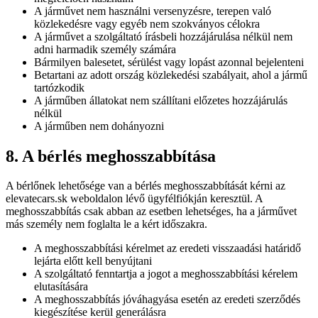
A járművet nem használni versenyzésre, terepen való
közlekedésre vagy egyéb nem szokványos célokra
A járművet a szolgáltató írásbeli hozzájárulása nélkül nem
adni harmadik személy számára
Bármilyen balesetet, sérülést vagy lopást azonnal bejelenteni
Betartani az adott ország közlekedési szabályait, ahol a jármű
tartózkodik
A járműben állatokat nem szállítani előzetes hozzájárulás
nélkül
A járműben nem dohányozni
8. A bérlés meghosszabbítása
A bérlőnek lehetősége van a bérlés meghosszabbítását kérni az
elevatecars.sk weboldalon lévő ügyfélfiókján keresztül. A
meghosszabbítás csak abban az esetben lehetséges, ha a járművet
más személy nem foglalta le a kért időszakra.
A meghosszabbítási kérelmet az eredeti visszaadási határidő
lejárta előtt kell benyújtani
A szolgáltató fenntartja a jogot a meghosszabbítási kérelem
elutasítására
A meghosszabbítás jóváhagyása esetén az eredeti szerződés
kiegészítése kerül generálásra