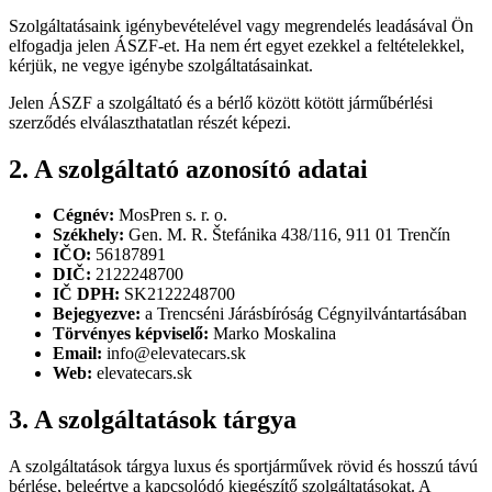
Szolgáltatásaink igénybevételével vagy megrendelés leadásával Ön
elfogadja jelen ÁSZF-et. Ha nem ért egyet ezekkel a feltételekkel,
kérjük, ne vegye igénybe szolgáltatásainkat.
Jelen ÁSZF a szolgáltató és a bérlő között kötött járműbérlési
szerződés elválaszthatatlan részét képezi.
2. A szolgáltató azonosító adatai
Cégnév:
MosPren s. r. o.
Székhely:
Gen. M. R. Štefánika 438/116, 911 01 Trenčín
IČO:
56187891
DIČ:
2122248700
IČ DPH:
SK2122248700
Bejegyezve:
a Trencséni Járásbíróság Cégnyilvántartásában
Törvényes képviselő:
Marko Moskalina
Email:
info@elevatecars.sk
Web:
elevatecars.sk
3. A szolgáltatások tárgya
A szolgáltatások tárgya luxus és sportjárművek rövid és hosszú távú
bérlése, beleértve a kapcsolódó kiegészítő szolgáltatásokat. A