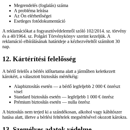
Megrendelés (foglalás) száma
A probléma leírása
Az Ön elérhetőségei
Esetleges fotódokumentáció
A reklamációkat a fogyasztóvédelemről szóló 102/2014. sz. törvény
és a 40/1964. sz. Polgári Törvénykönyv szerint kezeljük. A
reklamáció elbírálásának határideje a kézhezvételtől számított 30
nap.
12. Kártérítési felelősség
A bérlő felelős a bérlés időtartama alatt a járműben keletkezett
károkért, a választott biztosítás mértékéig:
Alapbiztosítás esetén — a bérlő legfeljebb 2 000 € önrészt
visel
Standard biztosítás esetén — legfeljebb 1 000 € önrész
Prémium biztosítás esetén — nulla önrész
A biztosítás nem terjed ki a szándékosan, alkohol vagy kábítószer
hatása alatt, illetve a bérlési feltételek megsértésével okozott károkra.
13. Személyes adatok védelme