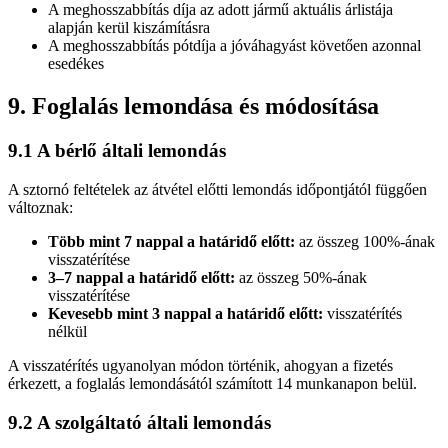
A meghosszabbítás díja az adott jármű aktuális árlistája
alapján kerül kiszámításra
A meghosszabbítás pótdíja a jóváhagyást követően azonnal
esedékes
9. Foglalás lemondása és módosítása
9.1 A bérlő általi lemondás
A sztornó feltételek az átvétel előtti lemondás időpontjától függően
változnak:
Több mint 7 nappal a határidő előtt:
az összeg 100%-ának
visszatérítése
3–7 nappal a határidő előtt:
az összeg 50%-ának
visszatérítése
Kevesebb mint 3 nappal a határidő előtt:
visszatérítés
nélkül
A visszatérítés ugyanolyan módon történik, ahogyan a fizetés
érkezett, a foglalás lemondásától számított 14 munkanapon belül.
9.2 A szolgáltató általi lemondás