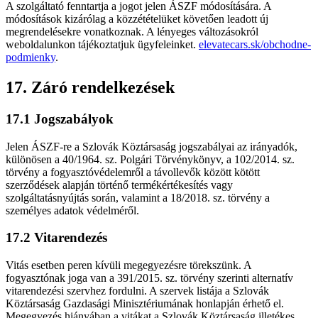
A szolgáltató fenntartja a jogot jelen ÁSZF módosítására. A
módosítások kizárólag a közzétételüket követően leadott új
megrendelésekre vonatkoznak. A lényeges változásokról
weboldalunkon tájékoztatjuk ügyfeleinket.
elevatecars.sk/obchodne-
podmienky
.
17. Záró rendelkezések
17.1 Jogszabályok
Jelen ÁSZF-re a Szlovák Köztársaság jogszabályai az irányadók,
különösen a 40/1964. sz. Polgári Törvénykönyv, a 102/2014. sz.
törvény a fogyasztóvédelemről a távollevők között kötött
szerződések alapján történő termékértékesítés vagy
szolgáltatásnyújtás során, valamint a 18/2018. sz. törvény a
személyes adatok védelméről.
17.2 Vitarendezés
Vitás esetben peren kívüli megegyezésre törekszünk. A
fogyasztónak joga van a 391/2015. sz. törvény szerinti alternatív
vitarendezési szervhez fordulni. A szervek listája a Szlovák
Köztársaság Gazdasági Minisztériumának honlapján érhető el.
Megegyezés hiányában a vitákat a Szlovák Köztársaság illetékes