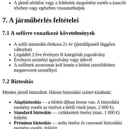
A jármű sérülése vagy a feltételek megsértése esetén a kauciót
részben vagy egészben visszatarthatjuk
7. A járműbérlés feltételei
7.1 A sofőrre vonatkozó követelmények
A sofőr minimális életkora 21 év (járműtípustól függően
változhat)
Legalább 2 éve érvényes B kategóriás jogosítvány
Érvényes személyi igazolvány vagy útlevél
A sofőrnek azonosnak kell lennie a bérleti szerződésben
megnevezett személlyel
7.2 Biztosítás
Minden jármű biztosított. Három biztosítási szintet kínálunk:
Alapbiztosítás
—
a bérleti díjban benne van. A biztosítási
esemény esetén az önrészt a bérlő viseli (max. 2 000 €).
Standard biztosítás
—
csökkentett önrész (max. 1 000 €)
felárért.
Prémium biztosítás
—
nulla önrész és csereautó biztosítási
esemény esetén, felárért.