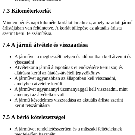
7.3 Kilométerkorlát
Minden bérlés napi kilométerkorlátot tartalmaz, amely az adott jármű
árlistájában van feltüntetve. A korlát túllépése az aktuális árlista
szerint kerül felszámításra.
7.4 A jármű átvétele és visszaadása
A járművet a megbeszélt helyen és időpontban kell átvenni és
visszaadni
Átvételkor a jármű állapotának ellenőrzésére kerül sor, és
aláírásra kerül az átadás-átvételi jegyzőkönyv
A járművet ugyanabban az állapotban kell visszaadni,
amelyben átvételre került
A járművet ugyanannyi üzemanyaggal kell visszaadni, mint
amennyi az átvételkor volt
A jármű késedelmes visszaadása az aktuális árlista szerint
kerül felszámításra
7.5 A bérlő kötelezettségei
A járművet rendeltetésszerűen és a műszaki feltételeknek
megfelelően használni