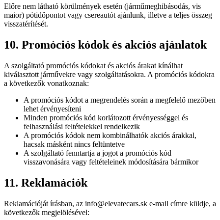
Előre nem látható körülmények esetén (járműmeghibásodás, vis
maior) pótidőpontot vagy csereautót ajánlunk, illetve a teljes összeg
visszatérítését.
10. Promóciós kódok és akciós ajánlatok
A szolgáltató promóciós kódokat és akciós árakat kínálhat
kiválasztott járművekre vagy szolgáltatásokra. A promóciós kódokra
a következők vonatkoznak:
A promóciós kódot a megrendelés során a megfelelő mezőben
lehet érvényesíteni
Minden promóciós kód korlátozott érvényességgel és
felhasználási feltételekkel rendelkezik
A promóciós kódok nem kombinálhatók akciós árakkal,
hacsak másként nincs feltüntetve
A szolgáltató fenntartja a jogot a promóciós kód
visszavonására vagy feltételeinek módosítására bármikor
11. Reklamációk
Reklamációját írásban, az info@elevatecars.sk e-mail címre küldje, a
következők megjelölésével: