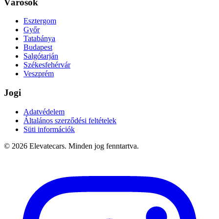
Városok
Esztergom
Győr
Tatabánya
Budapest
Salgótarján
Székesfehérvár
Veszprém
Jogi
Adatvédelem
Általános szerződési feltételek
Süti információk
©
2026
Elevatecars.
Minden jog fenntartva.