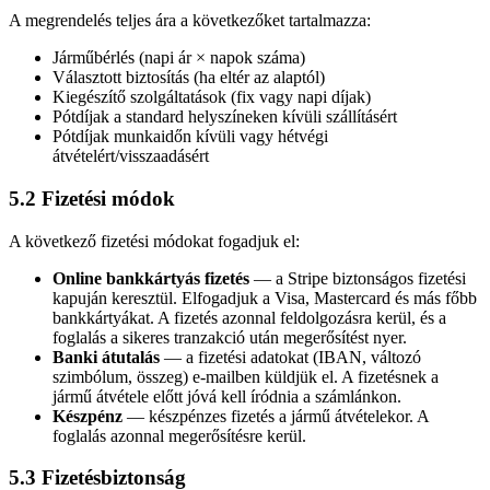
A megrendelés teljes ára a következőket tartalmazza:
Járműbérlés (napi ár × napok száma)
Választott biztosítás (ha eltér az alaptól)
Kiegészítő szolgáltatások (fix vagy napi díjak)
Pótdíjak a standard helyszíneken kívüli szállításért
Pótdíjak munkaidőn kívüli vagy hétvégi
átvételért/visszaadásért
5.2 Fizetési módok
A következő fizetési módokat fogadjuk el:
Online bankkártyás fizetés
—
a Stripe biztonságos fizetési
kapuján keresztül. Elfogadjuk a Visa, Mastercard és más főbb
bankkártyákat. A fizetés azonnal feldolgozásra kerül, és a
foglalás a sikeres tranzakció után megerősítést nyer.
Banki átutalás
—
a fizetési adatokat (IBAN, változó
szimbólum, összeg) e-mailben küldjük el. A fizetésnek a
jármű átvétele előtt jóvá kell íródnia a számlánkon.
Készpénz
—
készpénzes fizetés a jármű átvételekor. A
foglalás azonnal megerősítésre kerül.
5.3 Fizetésbiztonság