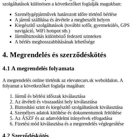
szolgáltatások különösen a következőket foglalják magukban:
Személygépjárművek határozott időre történő bérlése
A jármű szállítása és átvétele a megbeszélt helyen
Kiegészítő szolgáltatások (további sofőr, gyermekülés, GPS
navigáció, WiFi hotspot stb.)
Járműbiztosítás különböző fedezeti szinteken
A bérlés meghosszabbításának lehetősége
4. Megrendelés és szerződéskötés
4.1 A megrendelés folyamata
A megrendelés online történik az elevatecars.sk weboldalon. A
folyamat a következőket foglalja magában:
Jármű és bérlési időszak kiválasztása
Az átvételi és visszaadási hely kiválasztása
Biztosítási szint és kiegészítő szolgáltatások kiválasztása
Személyes adatok kitöltése és dokumentumok feltöltése
Az ÁSZF és az adatvédelmi irányelvek elfogadása
Fizetési mód kiválasztása és a megrendelés véglegesítése
4.2 Szerződéskötés