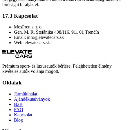
bíróságai bírálják el.
17.3 Kapcsolat
MosPren s. r. o.
Gen. M. R. Štefánika 438/116, 911 01 Trenčín
Email: info@elevatecars.sk
Web: elevatecars.sk
Prémium sport- és luxusautók bérlése. Felejthetetlen élmény
kivételes autók volánja mögött.
Oldalak
Járműkínálat
Ajándékutalványok
B2B
FAQ
Kapcsolat
Blog