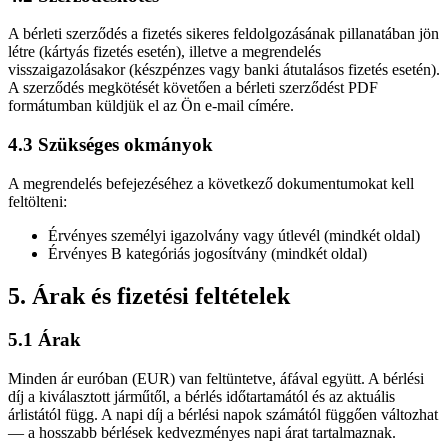
A bérleti szerződés a fizetés sikeres feldolgozásának pillanatában jön
létre (kártyás fizetés esetén), illetve a megrendelés
visszaigazolásakor (készpénzes vagy banki átutalásos fizetés esetén).
A szerződés megkötését követően a bérleti szerződést PDF
formátumban küldjük el az Ön e-mail címére.
4.3 Szükséges okmányok
A megrendelés befejezéséhez a következő dokumentumokat kell
feltölteni:
Érvényes személyi igazolvány vagy útlevél (mindkét oldal)
Érvényes B kategóriás jogosítvány (mindkét oldal)
5. Árak és fizetési feltételek
5.1 Árak
Minden ár euróban (EUR) van feltüntetve, áfával együtt. A bérlési
díj a kiválasztott járműtől, a bérlés időtartamától és az aktuális
árlistától függ. A napi díj a bérlési napok számától függően változhat
— a hosszabb bérlések kedvezményes napi árat tartalmaznak.