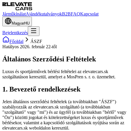
Járműkínálat
Ajándékutalványok
B2B
FAQ
Kapcsolat
Magyar
HU
Bejelentkezés
Főoldal
ÁSZF
Hatályos 2026. február 22-től
Általános Szerződési Feltételek
Luxus és sportjárművek bérlési feltételei az elevatecars.sk
szolgáltatáson keresztül, amelyet a MosPren s. r. o. üzemeltet.
1. Bevezető rendelkezések
Jelen általános szerződési feltételek (a továbbiakban "ÁSZF")
szabályozzák az elevatecars.sk szolgáltató (a továbbiakban
"szolgáltató" vagy "mi") és az ügyfél (a továbbiakban "bérlő" vagy
"Ön") közötti jogokat és kötelezettségeket luxus és sportjárművek
bérlésekor, valamint a kapcsolódó szolgáltatások nyújtása során az
elevatecars.sk weboldalon keresztül.