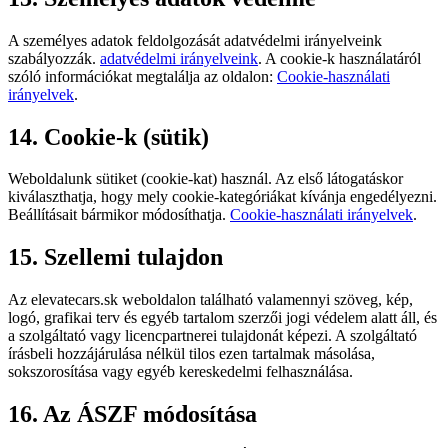
A személyes adatok feldolgozását adatvédelmi irányelveink
szabályozzák.
adatvédelmi irányelveink
.
A cookie-k használatáról
szóló információkat megtalálja az oldalon:
Cookie-használati
irányelvek
.
14. Cookie-k (sütik)
Weboldalunk sütiket (cookie-kat) használ. Az első látogatáskor
kiválaszthatja, hogy mely cookie-kategóriákat kívánja engedélyezni.
Beállításait bármikor módosíthatja.
Cookie-használati irányelvek
.
15. Szellemi tulajdon
Az elevatecars.sk weboldalon található valamennyi szöveg, kép,
logó, grafikai terv és egyéb tartalom szerzői jogi védelem alatt áll, és
a szolgáltató vagy licencpartnerei tulajdonát képezi. A szolgáltató
írásbeli hozzájárulása nélkül tilos ezen tartalmak másolása,
sokszorosítása vagy egyéb kereskedelmi felhasználása.
16. Az ÁSZF módosítása